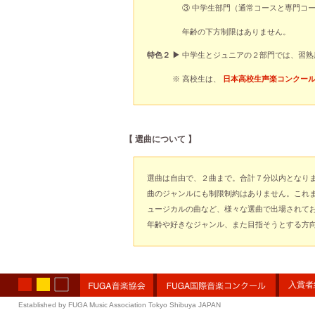
③ 中学生部門（通常コースと専門コー
年齢の下方制限はありません。
特色２ ▶︎
中学生とジュニアの２部門では、習熟
※ 高校生は、
日本高校生声楽コンクー
【
選曲について 】
選曲は自由で、２曲まで。合計７分以内となり
曲のジャンルにも制限制約はありません。これ
ュージカルの曲など、様々な選曲で出場されて
年齢や好きなジャンル、また目指そうとする方
入賞者
Established by FUGA Music Association Tokyo Shibuya JAPAN