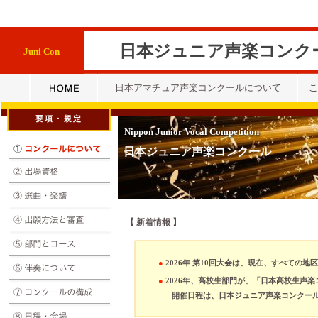
日本ジュニア声楽コンク
Juni Con
日本アマチュア声楽コンクールについて
こ
要項・規定
Nippon Junior Vocal Competition
日本ジュニア声楽コンクール
【
新着情報 】
●
2026年 第10回大会は、現在、すべての
●
2026年、高校生部門が、「日本高校生声
開催日程は、日本ジュニア声楽コンクールと